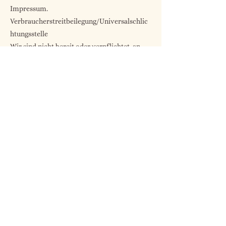
Impressum.
Verbraucherstreitbeilegung/Universalschlic
htungsstelle
Wir sind nicht bereit oder verpflichtet, an
Streitbeilegungsverfahren vor einer
Verbraucherschlichtungsstelle
teilzunehmen.
Quelle:
e-recht24.de